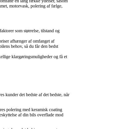
an omfatte en lang række ydelser, såsom
met, motorvask, polering af fælge,
faktorer som størrelse, tilstand og
 priser afhænger af omfanget af
 bilens behov, så du får den bedst
ellige klargøringsmuligheder og få et
es kunder det bedste af det bedste, når
vores polering med keramisk coating
eskyttelse af din bils overflade mod