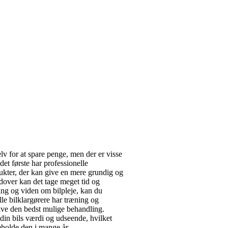
v for at spare penge, men der er visse
 det første har professionelle
dukter, der kan give en mere grundig og
udover kan det tage meget tid og
ring og viden om bilpleje, kan du
elle bilklargørere har træning og
 give den bedst mulige behandling.
din bils værdi og udseende, hvilket
beholde den i mange år.