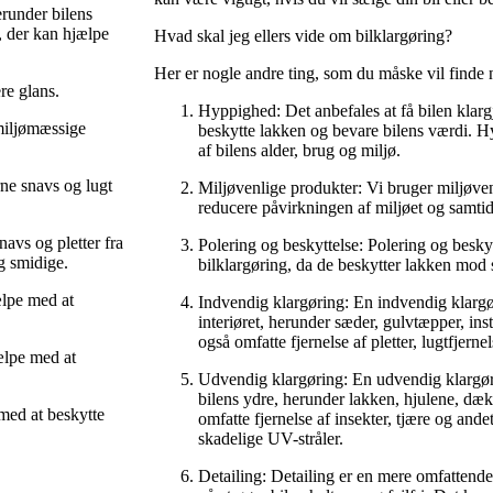
erunder bilens
, der kan hjælpe
Hvad skal jeg ellers vide om bilklargøring?
Her er nogle andre ting, som du måske vil finde n
re glans.
Hyppighed: Det anbefales at få bilen klarg
miljømæssige
beskytte lakken og bevare bilens værdi. 
af bilens alder, brug og miljø.
ne snavs og lugt
Miljøvenlige produkter: Vi bruger miljøven
reducere påvirkningen af ​​miljøet og samtid
avs og pletter fra
Polering og beskyttelse: Polering og beskyt
g smidige.
bilklargøring, da de beskytter lakken mod 
lpe med at
Indvendig klargøring: En indvendig klargø
interiøret, herunder sæder, gulvtæpper, in
også omfatte fjernelse af pletter, lugtfjerne
ælpe med at
Udvendig klargøring: En udvendig klargøri
bilens ydre, herunder lakken, hjulene, dæ
med at beskytte
omfatte fjernelse af insekter, tjære og and
skadelige UV-stråler.
Detailing: Detailing er en mere omfattende