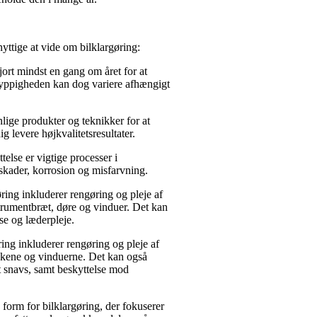
yttige at vide om bilklargøring:
jort mindst en gang om året for at
Hyppigheden kan dog variere afhængigt
lige produkter og teknikker for at
ig levere højkvalitetsresultater.
telse er vigtige processer i
skader, korrosion og misfarvning.
ring inkluderer rengøring og pleje af
strumentbræt, døre og vinduer. Det kan
lse og læderpleje.
ng inkluderer rengøring og pleje af
kkene og vinduerne. Det kan også
et snavs, samt beskyttelse mod
 form for bilklargøring, der fokuserer