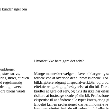
re kunder siger om
Hvorfor ikke bare gøre det selv?
funktioner.
, støv, snavs,
Mange mennesker vælger at lave bilklargøring sel
ing sikrer, at bilen
fordele ved at overlade det til professionelle. For
Ved regelmæssig
bilklargørere adgang til specialværktøjer og pro
den og i værste
effektiv rengøring og beskyttelse af din bil. Der
dre bilens værdi
kræfter at gøre det selv, og hvis du ikke har erfa
risikere at forårsage skade på din bil. Profession
ekspertise til at håndtere alle typer køretøjer og
Endelig kan en professionel klargøring også øge 
kan være vigtigt, hvis du vil sælge din bil eller 