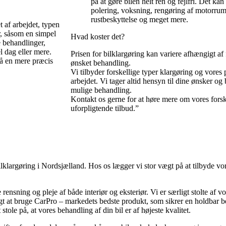
på at gøre bilen helt ren og fejlfri. Det k
polering, voksning, rengøring af motorrum
rustbeskyttelse og meget mere.
 af arbejdet, typen
r, såsom en simpel
Hvad koster det?
 behandlinger,
 dag eller mere.
Prisen for bilklargøring kan variere afhængigt af 
 få en mere præcis
ønsket behandling.
Vi tilbyder forskellige typer klargøring og vores
arbejdet. Vi tager altid hensyn til dine ønsker og
mulige behandling.
Kontakt os gerne for at høre mere om vores forsk
uforpligtende tilbud.”
lklargøring i Nordsjælland. Hos os lægger vi stor vægt på at tilbyde vor
rensning og pleje af både interiør og eksteriør. Vi er særligt stolte af 
algt at bruge CarPro – markedets bedste produkt, som sikrer en holdbar b
stole på, at vores behandling af din bil er af højeste kvalitet.