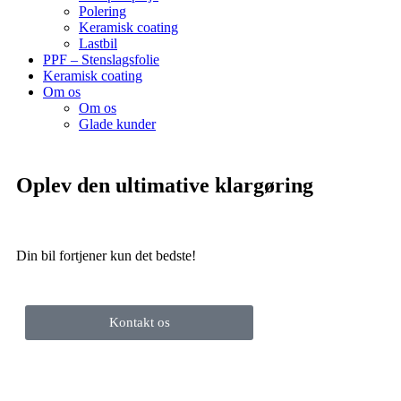
Polering
Keramisk coating
Lastbil
PPF – Stenslagsfolie
Keramisk coating
Om os
Om os
Glade kunder
Oplev den
ultimative
klargøring
Din bil fortjener kun det bedste!
Kontakt os