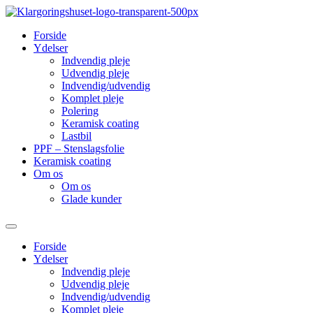
Forside
Ydelser
Indvendig pleje
Udvendig pleje
Indvendig/udvendig
Komplet pleje
Polering
Keramisk coating
Lastbil
PPF – Stenslagsfolie
Keramisk coating
Om os
Om os
Glade kunder
Forside
Ydelser
Indvendig pleje
Udvendig pleje
Indvendig/udvendig
Komplet pleje